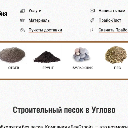
Услуги
Написать нам
бня
Материалы
Прайс-Лист
Пункты доставки
Скачать Прайс
ОТСЕВ
ГРУНТ
БУЛЫЖНИК
ПГС
Строительный песок в Углово
обходятся без песка. Компания «ЛенСтрой» — это возможн