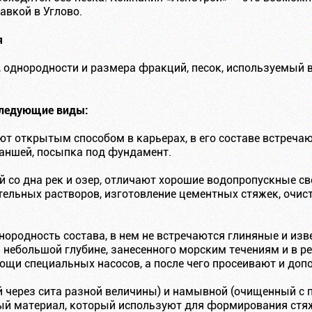
авкой в Углово.
я
 однородности и размера фракций, песок, используемый в
ледующие виды:
вают открытым способом в карьерах, в его составе встреч
раншей, посыпка под фундамент.
ый со дна рек и озер, отличают хорошие водопропускные св
тельных растворов, изготовление цементных стяжек, очис
днородность состава, в нем не встречаются глиняные и и
небольшой глубине, занесенного морским течениям и в ре
ощи специальных насосов, а после чего просеивают и до
 через сита разной величины) и намывной (очищенный с 
й материал, который используют для формирования стяж