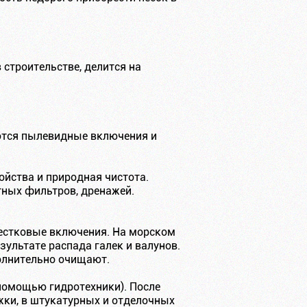
 строительстве, делится на
аются пылевидные включения и
ойства и природная чистота.
тных фильтров, дренажей.
звестковые включения. На морском
зультате распада галек и валунов.
полнительно очищают.
помощью гидротехники). После
ки, в штукатурных и отделочных