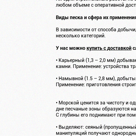
любом объеме с оперативной дост
Виды песка и сфера их применени
В зависимости от способа добычи,
несколько категорий.
У нас можно
купить с доставкой
с
• Карьерный (1,3 – 2,0 мм) добы
камни. Применение: устройства т
• Намывной (1.5 – 2,8 мм), добыт
Применение: приготовления строи
• Морской ценится за чистоту и о
дне песчаные зоны образуются на 
С глубины его поднимают при пом
• Выделяют: сеяный (пропущенный
манипуляций получают однородны