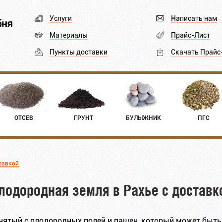
Услуги
Написать нам
бня
Материалы
Прайс-Лист
Пункты доставки
Скачать Прайс
ОТСЕВ
ГРУНТ
БУЛЫЖНИК
ПГС
тавкой
лодородная земля в Рахье с доставк
снятый с плодородных полей и пашен, который может быть к