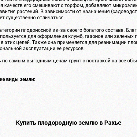
я качеств его смешивают с торфом, добавляют микроэле
вития растений. В зависимости от назначения (садоводст
ет существенно отличаться.
атегории плодоносной из-за своего богатого состава. Бла
льзуется для оформления клумб, газонов или зеленых п
ля этих целей. Также она применяется для реанимации пл
ональной эксплуатации ее ресурсов.
 по самым выгодным ценам грунт с поставкой на все объ
ие виды земли:
Купить плодородную землю в Рахье