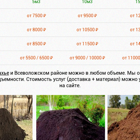
5м3
10м3
1
от 7500 ₽
от 9500 ₽
от 1
от 8000 ₽
от 10500 ₽
от 1
от 8500 ₽
от 11500 ₽
от 1
от 5500 / 6500 ₽
от 9000 / 10000 ₽
от 11000
ахье
и Всеволожском районе можно в любом объеме. Мы о
ъемности. Стоимость услуг (доставка + материал) можно 
на сайте.