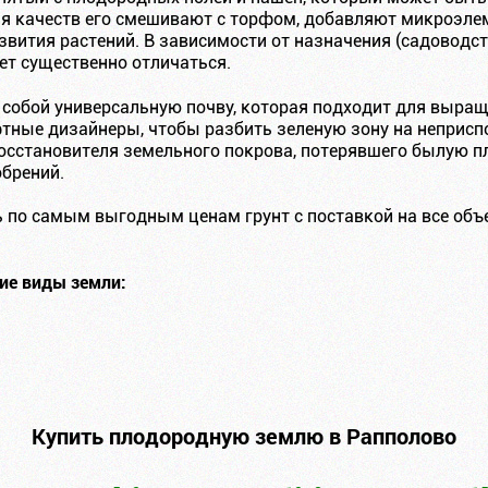
я качеств его смешивают с торфом, добавляют микроэле
вития растений. В зависимости от назначения (садоводст
ет существенно отличаться.
собой универсальную почву, которая подходит для выращ
тные дизайнеры, чтобы разбить зеленую зону на неприспо
осстановителя земельного покрова, потерявшего былую п
обрений.
 по самым выгодным ценам грунт с поставкой на все объ
ие виды земли:
Купить плодородную землю в Рапполово