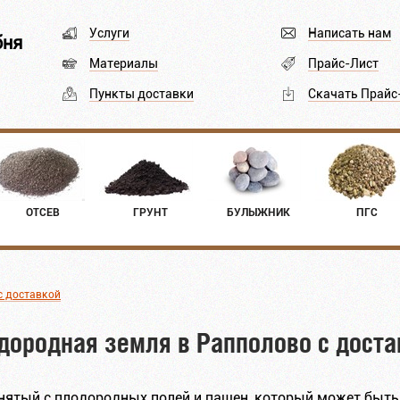
Услуги
Написать нам
бня
Материалы
Прайс-Лист
Пункты доставки
Скачать Прайс
ОТСЕВ
ГРУНТ
БУЛЫЖНИК
ПГС
с доставкой
дородная земля в Рапполово с доста
снятый с плодородных полей и пашен, который может быть к