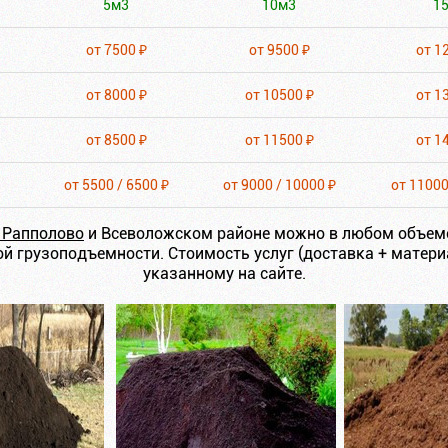
5м3
10м3
1
от 7500 ₽
от 9500 ₽
от 1
от 8000 ₽
от 10500 ₽
от 1
от 8500 ₽
от 11500 ₽
от 1
от 5500 / 6500 ₽
от 9000 / 10000 ₽
от 11000
в Рапполово
и Всеволожском районе можно в любом объем
й грузоподъемности. Стоимость услуг (доставка + матери
указанному на сайте.