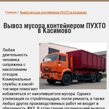
Главная
/
Вывоз мусора контейнером ПУХТО в Касимово
Вывоз мусора контейнером ПУХТО
в Касимово
Любая
деятельность
человека
сопряжена с
накоплением
отходов.
Коммунальные
службы, в какой-
тое мере помогают
избавляться от накопившегося мусора. Однако
утилизация со стройплощадок, после ремонта, а также
любых других производственных работ не входит в
обязанность ЖКХ. В этом случае организацией вывоза