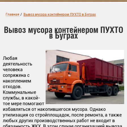
Главная
/
Вывоз мусора контейнером ПУХТО в Буграх
Вывоз мусора контейнером ПУХТО
в Буграх
Любая
деятельность
человека
сопряжена с
накоплением
отходов.
Коммунальные
службы, в какой-
тое мере помогают
избавляться от накопившегося мусора. Однако
утилизация со стройплощадок, после ремонта, а также
любых других производственных работ не входит в
обязанность ЖКХ. В этом случае организацией вывоза