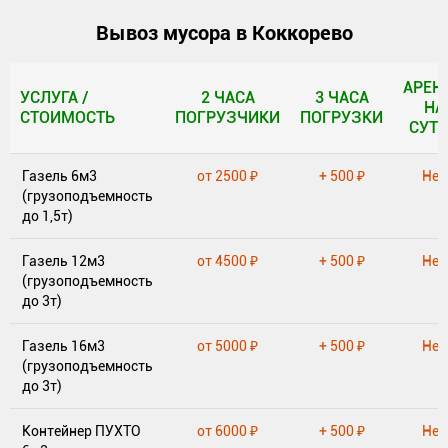
Вывоз мусора в Коккорево
АРЕН
УСЛУГА /
2 ЧАСА
3 ЧАСА
НА
СТОИМОСТЬ
ПОГРУЗЧИКИ
ПОГРУЗКИ
СУТ
УСЛУГА /
2 ЧАСА
3 ЧАСА
АРЕН
Газель 6м3
от 2500 ₽
+ 500 ₽
Нет
СТОИМОСТЬ
ПОГРУЗЧИКИ
ПОГРУЗКИ
НА
(грузоподъемность
СУТ
до 1,5т)
Газель 12м3
от 4500 ₽
+ 500 ₽
Нет
(грузоподъемность
до 3т)
Газель 16м3
от 5000 ₽
+ 500 ₽
Нет
(грузоподъемность
до 3т)
Контейнер ПУХТО
от 6000 ₽
+ 500 ₽
Нет