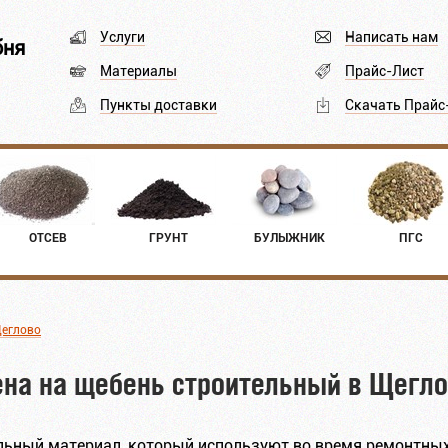
Услуги
Написать нам
бня
Материалы
Прайс-Лист
Пункты доставки
Скачать Прайс
ОТСЕВ
ГРУНТ
БУЛЫЖНИК
ПГС
Щеглово
на на щебень строительный в Щегл
ьный материал, который используют во время ремонтных 