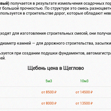
овый)
получается в результате измельчения осадочных пор
 большой прочностью. По структуре это смесь разноцветн
спользуется в строительстве дорог, которые обладают не
дходят для изготовления строительных смесей, они получ
 диаметр камней — для дорожного строительства, засыпк
ьзуется при создании подушки фундаментов, автомагистр
ей.
Щебень цена в Щеглово
5м3
10м3
от 8500 ₽
от 14500 ₽
от 8000 ₽
от 13500 ₽