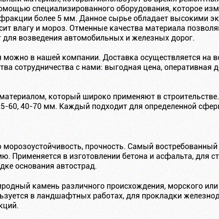
помощью специализированного оборудования, которое из
 фракции более 5 мм. Данное сырье обладает высокими 
сит влагу и мороз. Отменные качества материала позволя
т для возведения автомобильных и железных дорог.
можно в нашей компании. Доставка осуществляется на в
ва сотрудничества с нами: выгодная цена, оперативная д
атериалом, который широко применяют в строительстве.
 25-60, 40-70 мм. Каждый подходит для определенной сфер
 морозоустойчивость, прочность. Самый востребованный 
ию. Применяется в изготовлении бетона и асфальта, для 
дке основания автострад.
одный камень различного происхождения, морского или р
льзуется в ландшафтных работах, для прокладки железнод
кций.