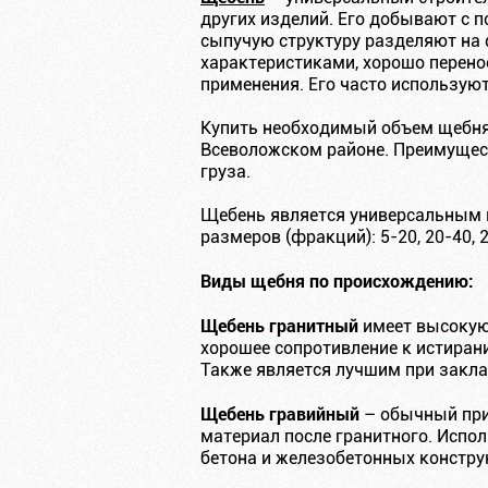
других изделий. Его добывают с 
сыпучую структуру разделяют на
характеристиками, хорошо перено
применения. Его часто использую
Купить необходимый объем щебня 
Всеволожском районе. Преимущест
груза.
Щебень является универсальным м
размеров (фракций): 5-20, 20-40,
Виды щебня по происхождению:
Щебень гранитный
имеет высокую
хорошее сопротивление к истиран
Также является лучшим при закла
Щебень гравийный
– обычный прир
материал после гранитного. Испо
бетона и железобетонных констру