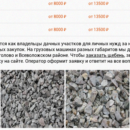
от 8000 ₽
от 13500 ₽
от 8000 ₽
от 13500 ₽
от 8000 ₽
от 13500 ₽
ся как владельцы дачных участков для личных нужд за н
ых закупок. На грузовых машинах разных габаритов мы 
толово и Всеволожском районе. Чтобы
заказать щебень
, 
у на сайте. Оператор оформит заявку и ответит на все во