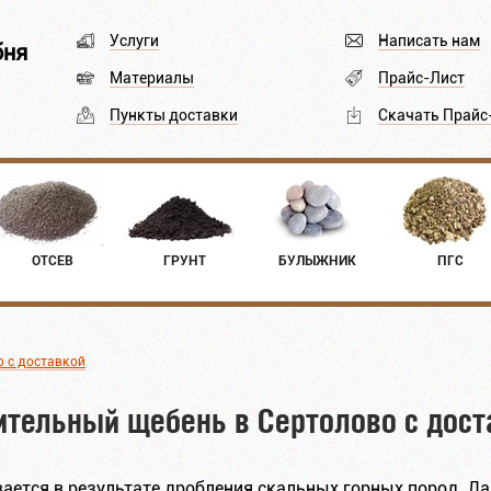
Услуги
Написать нам
бня
Материалы
Прайс-Лист
Пункты доставки
Скачать Прайс
ОТСЕВ
ГРУНТ
БУЛЫЖНИК
ПГС
о с доставкой
ительный щебень в Сертолово с дост
ается в результате дробления скальных горных пород. Д