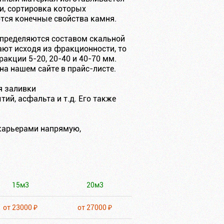
и, сортировка которых
ются конечные свойства камня.
 определяются составом скальной
ают исходя из фракционности, то
акции 5-20, 20-40 и 40-70 мм.
на нашем сайте в прайс-листе.
я заливки
й, асфальта и т.д. Его также
карьерами напрямую,
15м3
20м3
от 23000 ₽
от 27000 ₽