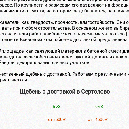
рьере. По крупности и размерам его разделяют на фракци
ависимости от места, на котором он добывается, различа
казатели, как твердость, прочность, влагостойкость. Они
ывать при любом строительстве. В основном же его выбир
остава и цели работ, наиболее используемыми являются фр
толово и Всеволожском районе с доставкой представлена 
йплощадке, как связующий материал в бетонной смеси дл
зводства железобетонных конструкций, дорожных покрыти
не для декорирования дачных участков.
ачественный
щебень с доставкой
. Работаем с различными 
риал низкая.
Щебень с доставкой в Сертолово
5м3
10м3
от 8500 ₽
от 14500 ₽