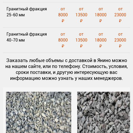
Гранитный фракция
от
от
от
от
25-60 мм
8000
13500
18000
23000
₽
₽
₽
₽
Гранитный фракция
от
от
от
от
40-70 мм
8000
13500
18000
23000
₽
₽
₽
₽
Заказать любые объемы с доставкой в Янино можно
на нашем сайте, или по телефону. Стоимость, условия,
сроки поставки, и другую интересующую вас
информацию можно узнать у наших менеджеров.