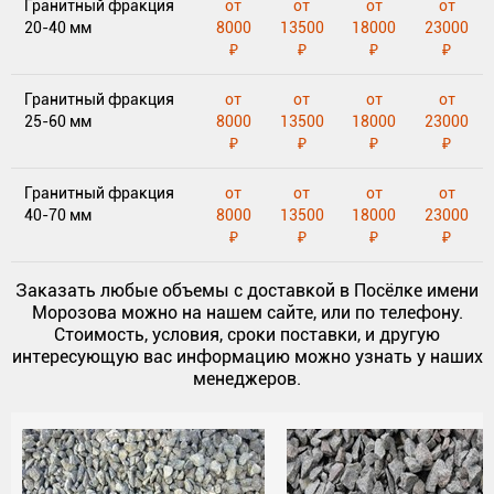
Гранитный фракция
от
от
от
от
20-40 мм
8000
13500
18000
23000
₽
₽
₽
₽
Гранитный фракция
от
от
от
от
25-60 мм
8000
13500
18000
23000
₽
₽
₽
₽
Гранитный фракция
от
от
от
от
40-70 мм
8000
13500
18000
23000
₽
₽
₽
₽
Заказать любые объемы с доставкой в Посёлке имени
Морозова можно на нашем сайте, или по телефону.
Стоимость, условия, сроки поставки, и другую
интересующую вас информацию можно узнать у наших
менеджеров.