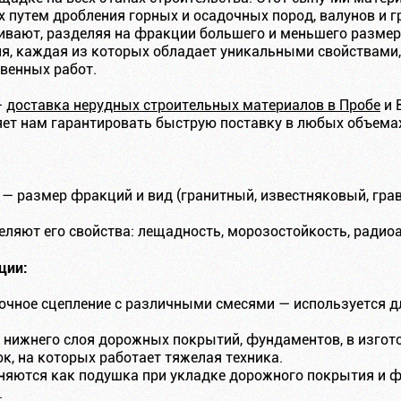
 путем дробления горных и осадочных пород, валунов и
еивают, разделяя на фракции большего и меньшего размер
я, каждая из которых обладает уникальными свойствам
венных работ.
—
доставка нерудных строительных материалов в Пробе
и 
ет нам гарантировать быструю поставку в любых объема
— размер фракций и вид (гранитный, известняковый, гра
еляют его свойства: лещадность, морозостойкость, радиоа
ции:
рочное сцепление с различными смесями — используется д
и нижнего слоя дорожных покрытий, фундаментов, в изгот
к, на которых работает тяжелая техника.
еняются как подушка при укладке дорожного покрытия и 
.