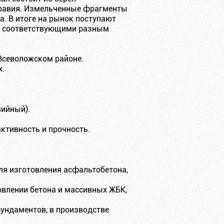
 гравия. Измельченные фрагменты
а. В итоге на рынок поступают
и, соответствующими разным
Всеволожском районе.
х.
вийный).
ктивность и прочность.
ля изготовления асфальтобетона,
овлении бетона и массивных ЖБК,
фундаментов, в производстве