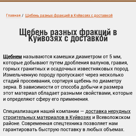
Главная
/
Щебень разных фракций в Куйвозях с доставкой
Щебень разных фракций в
Куйвозях с доставкой
Щебнем
называются камешки диаметром от 5 мм,
которые добывают путем дробления валунов, гравия,
горных гранитных и осадочных известняковых пород.
Измельченную породу пропускают через несколько
стадий просеивания, сортируя щебень по диаметру
зерна. В зависимости от способа добычи и размера
этот материал обладает разными свойствами, которые
и определяют сферу его применения.
Специализация нашей компании —
доставка нерудных
строительных материалов в Куйвозях
и Всеволожском
районе. Современная спецтехника позволяет нам
гарантировать быструю поставку в любых объемах.