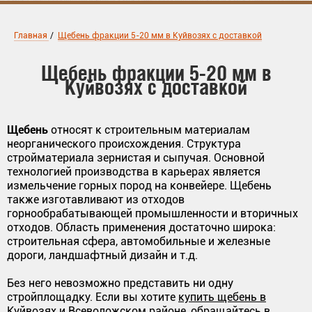
Главная
/
Щебень фракции 5-20 мм в Куйвозях с доставкой
Щебень фракции 5-20 мм в
Куйвозях с доставкой
Щебень
относят к строительным материалам
неорганического происхождения. Структура
стройматериала зернистая и сыпучая. Основной
технологией производства в карьерах является
измельчение горных пород на конвейере. Щебень
также изготавливают из отходов
горнообрабатывающей промышленности и вторичных
отходов. Область применения достаточно широка:
строительная сфера, автомобильные и железные
дороги, ландшафтный дизайн и т.д.
Без него невозможно представить ни одну
стройплощадку. Если вы хотите
купить щебень в
Куйвозях
и Всеволожском районе, обращайтесь в