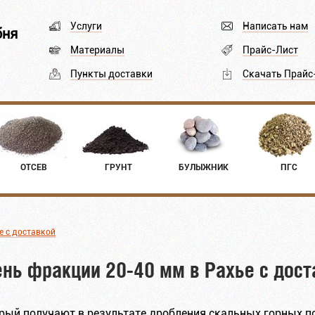
Услуги
Написать нам
бня
Материалы
Прайс-Лист
Пункты доставки
Скачать Прайс
ОТСЕВ
ГРУНТ
БУЛЫЖНИК
ПГС
е с доставкой
нь фракции 20-40 мм в Рахье с дост
рый получают в результате дробления скальных горных по