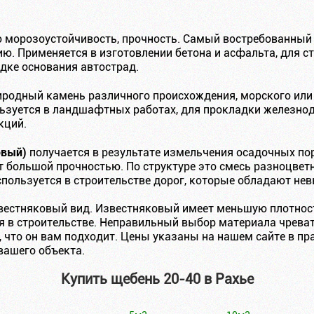
 морозоустойчивость, прочность. Самый востребованный 
ию. Применяется в изготовлении бетона и асфальта, для 
дке основания автострад.
одный камень различного происхождения, морского или р
льзуется в ландшафтных работах, для прокладки железнод
кций.
овый)
получается в результате измельчения осадочных пор
 большой прочностью. По структуре это смесь разноцветн
спользуется в строительстве дорог, которые обладают не
вестняковый вид. Известняковый имеет меньшую плотност
 в строительстве. Неправильный выбор материала чреват
 что он вам подходит. Цены указаны на нашем сайте в пр
вашего объекта.
Купить щебень 20-40 в Рахье