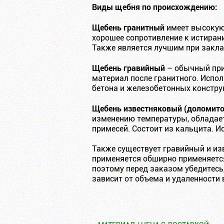
Виды щебня по происхождению:
Щебень гранитный
имеет высокую
хорошее сопротивление к истиран
Также является лучшим при закла
Щебень гравийный
– обычный прир
материал после гранитного. Испо
бетона и железобетонных констру
Щебень известняковый (доломит
изменению температуры, обладает
примесей. Состоит из кальцита. И
Также существует гравийный и из
применяется обширно применяется
поэтому перед заказом убедитесь,
зависит от объема и удаленности 