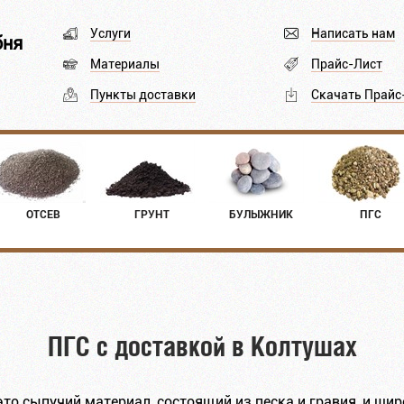
Услуги
Написать нам
бня
Материалы
Прайс-Лист
Пункты доставки
Скачать Прайс
ОТСЕВ
ГРУНТ
БУЛЫЖНИК
ПГС
ПГС с доставкой в Колтушах
 это сыпучий материал, состоящий из песка и гравия, и ш