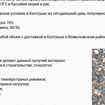
ГС в бассейне морей и рек.
ские условия, в Колтушах на сегодняшний день популярн
оло 70%.
месь 50/50.
юбой объем с доставкой в Колтушах и Всеволожском район
ые делают данный сыпучий материал
 в строительстве, относятся:
х температурных режимов;
ерные нагрузки;
и;
;