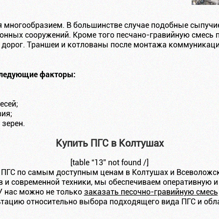
я многообразием. В большинстве случае подобные сыпучи
онных сооружений. Кроме того песчано-гравийную смесь 
та дорог. Траншеи и котлованы после монтажа коммуникац
следующие факторы:
есей;
вия;
 зерен.
Купить ПГС в Колтушах
[table “13” not found /]
 ПГС по самым доступным ценам в Колтушах и Всеволожск
 и современной техники, мы обеспечиваем оперативную 
У нас можно не только
заказать песочно-гравийную смесь
тацию относительно выбора подходящего вида ПГС и обла