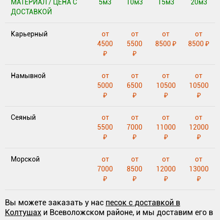
МАТЕРИАЛ / ЦЕНА С
5м3
10м3
15м3
20м3
ДОСТАВКОЙ
Карьерный
от
от
от
от
4500
5500
8500 ₽
8500 ₽
₽
₽
Намывной
от
от
от
от
5000
6500
10500
10500
₽
₽
₽
₽
Сеяный
от
от
от
от
5500
7000
11000
12000
₽
₽
₽
₽
Морской
от
от
от
от
7000
8500
12000
13000
₽
₽
₽
₽
Вы можете заказать у нас
песок с доставкой в
Колтушах
и Всеволожском районе, и мы доставим его в