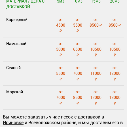
МАТЕРИАЛ / ЦЕНА С
5м3
10м3
15м3
20м3
ДОСТАВКОЙ
Карьерный
от
от
от
от
4500
5500
8500 ₽
8500 ₽
₽
₽
Намывной
от
от
от
от
5000
6500
10500
10500
₽
₽
₽
₽
Сеяный
от
от
от
от
5500
7000
11000
12000
₽
₽
₽
₽
Морской
от
от
от
от
7000
8500
12000
13000
₽
₽
₽
₽
Вы можете заказать у нас
песок с доставкой в
Ириновке
и Всеволожском районе, и мы доставим его в