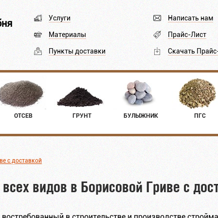
Услуги
Написать нам
бня
Материалы
Прайс-Лист
Пункты доставки
Скачать Прайс
ОТСЕВ
ГРУНТ
БУЛЫЖНИК
ПГС
ве с доставкой
 всех видов в Борисовой Гриве с дос
востребованный в строительстве и производстве стройма