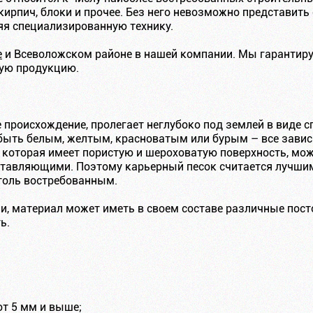
ирпич, блоки и прочее. Без него невозможно представить 
яя специализированную технику.
е
и Всеволожском районе в нашей компании. Мы гарантиру
мую продукцию.
 происхождение, пролегает неглубоко под землей в виде 
быть белым, желтым, красноватым или бурым – все зависи
 которая имеет пористую и шероховатую поверхность, мо
ставляющими. Поэтому карьерный песок считается лучшим
столь востребованным.
и, материал может иметь в своем составе различные пост
ь.
от 5 мм и выше;