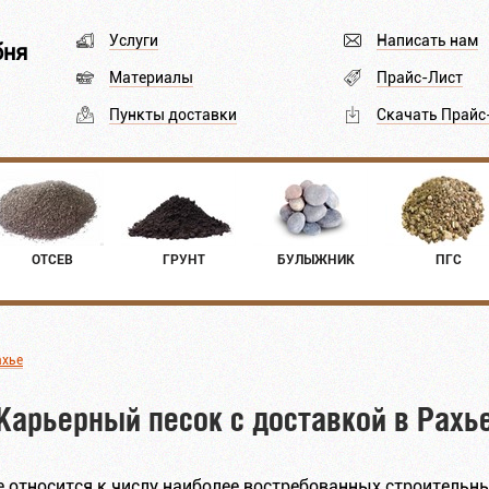
Услуги
Написать нам
бня
Материалы
Прайс-Лист
Пункты доставки
Скачать Прайс
ОТСЕВ
ГРУНТ
БУЛЫЖНИК
ПГС
ахье
Карьерный песок с доставкой в Рахь
е относится к числу наиболее востребованных строительны