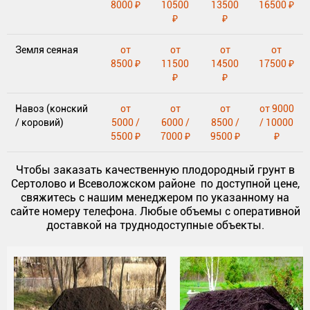
8000 ₽
10500
13500
16500 ₽
₽
₽
Земля сеяная
от
от
от
от
8500 ₽
11500
14500
17500 ₽
₽
₽
Навоз (конский
от
от
от
от 9000
/ коровий)
5000 /
6000 /
8500 /
/ 10000
5500 ₽
7000 ₽
9500 ₽
₽
Чтобы заказать качественную плодородный грунт в
Сертолово и Всеволожском районе по доступной цене,
свяжитесь с нашим менеджером по указанному на
сайте номеру телефона. Любые объемы с оперативной
доставкой на труднодоступные объекты.