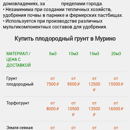
домовладениях, за пределами города.
• Незаменима при создании тепличных хозяйств,
удобрения почвы в парнике и фермерских пастбищах.
• Используется при производстве различных
мультикомпонентных составов для удобрения.
Купить плодородный грунт в Мурино
МАТЕРИАЛ /
5м3
10м3
15м3
20м3
ЦЕНА С
ДОСТАВКОЙ
Грунт
от
от
от
от
плодородный
7500 ₽
9500 ₽
12500
15500 ₽
₽
Торфогрунт
от
от
от
от
8000 ₽
10500
13500
16500 ₽
₽
₽
Земля сеяная
от
от
от
от