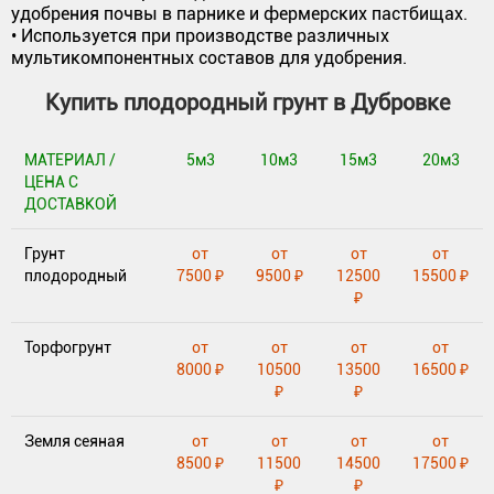
удобрения почвы в парнике и фермерских пастбищах.
• Используется при производстве различных
мультикомпонентных составов для удобрения.
Купить плодородный грунт в Дубровке
МАТЕРИАЛ /
5м3
10м3
15м3
20м3
ЦЕНА С
ДОСТАВКОЙ
Грунт
от
от
от
от
плодородный
7500 ₽
9500 ₽
12500
15500 ₽
₽
Торфогрунт
от
от
от
от
8000 ₽
10500
13500
16500 ₽
₽
₽
Земля сеяная
от
от
от
от
8500 ₽
11500
14500
17500 ₽
₽
₽