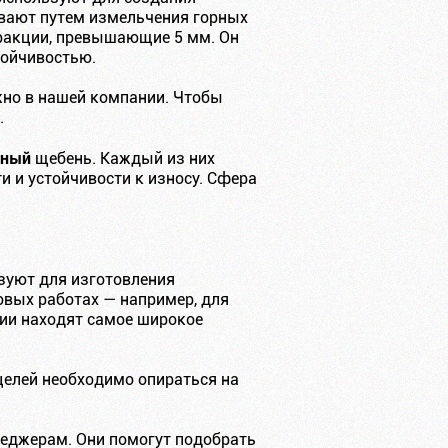
вают путем измельчения горных
ракции, превышающие 5 мм. Он
тойчивостью.
жно в нашей компании. Чтобы
.
тный
щебень. Каждый из них
и и устойчивости к износу. Сфера
ьзуют для изготовления
овых работах — например, для
ии находят самое широкое
целей необходимо опираться на
еджерам. Они помогут подобрать