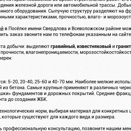
едения железной дороги или автомобильной трассы. Добы
нного оборудования. Сыпучую структуру разделяют на ф
ными характеристиками, прочностью, влаго- и морозоус
ой
в Посёлке имени Свердлова и Всеволожском районе мо
мить заказ звоните нам по телефонам указанным на сайте
гравийный
известняковый
грани
еста добычи: выделяют
,
и
 прочности, влагонепроницаемости, морозостойкостойкост
зерен:
: 5-20, 20-40, 25-60 и 40-70 мм. Наиболее мелкие испол
й из бетона. Самые крупные применяют в различных черн
ушки» фундаментов и дорожных покрытий. Средние фракц
нта до создания ЖБК.
ехнологических норм, выбирая материал для конкретных 
, которые существуют для каждого вида и размера.
ть профессиональную консультацию, позвоните нашим мен