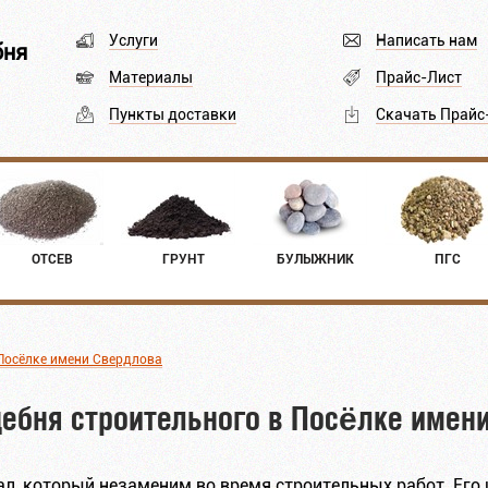
Услуги
Написать нам
бня
Материалы
Прайс-Лист
Пункты доставки
Скачать Прайс
ОТСЕВ
ГРУНТ
БУЛЫЖНИК
ПГС
Посёлке имени Свердлова
ебня строительного в Посёлке имен
л, который незаменим во время строительных работ. Его